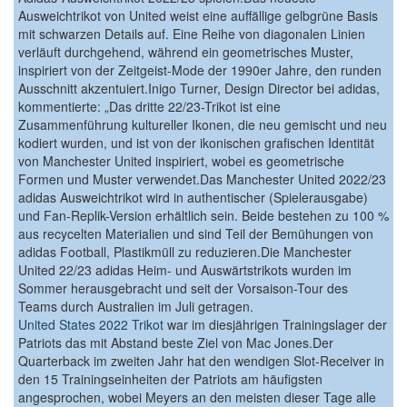
Ausweichtrikot von United weist eine auffällige gelbgrüne Basis
mit schwarzen Details auf. Eine Reihe von diagonalen Linien
verläuft durchgehend, während ein geometrisches Muster,
inspiriert von der Zeitgeist-Mode der 1990er Jahre, den runden
Ausschnitt akzentuiert.Inigo Turner, Design Director bei adidas,
kommentierte: „Das dritte 22/23-Trikot ist eine
Zusammenführung kultureller Ikonen, die neu gemischt und neu
kodiert wurden, und ist von der ikonischen grafischen Identität
von Manchester United inspiriert, wobei es geometrische
Formen und Muster verwendet.Das Manchester United 2022/23
adidas Ausweichtrikot wird in authentischer (Spielerausgabe)
und Fan-Replik-Version erhältlich sein. Beide bestehen zu 100 %
aus recycelten Materialien und sind Teil der Bemühungen von
adidas Football, Plastikmüll zu reduzieren.Die Manchester
United 22/23 adidas Heim- und Auswärtstrikots wurden im
Sommer herausgebracht und seit der Vorsaison-Tour des
Teams durch Australien im Juli getragen.
United States 2022 Trikot
war im diesjährigen Trainingslager der
Patriots das mit Abstand beste Ziel von Mac Jones.Der
Quarterback im zweiten Jahr hat den wendigen Slot-Receiver in
den 15 Trainingseinheiten der Patriots am häufigsten
angesprochen, wobei Meyers an den meisten dieser Tage alle