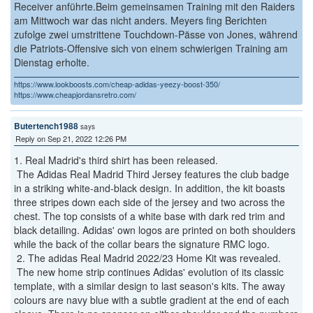
Receiver anführte.Beim gemeinsamen Training mit den Raiders
am Mittwoch war das nicht anders. Meyers fing Berichten
zufolge zwei umstrittene Touchdown-Pässe von Jones, während
die Patriots-Offensive sich von einem schwierigen Training am
Dienstag erholte.
https://www.lookboosts.com/cheap-adidas-yeezy-boost-350/
https://www.cheapjordansretro.com/
Butertench1988
says
Reply on Sep 21, 2022 12:26 PM
1. Real Madrid's third shirt has been released.
The Adidas Real Madrid Third Jersey features the club badge
in a striking white-and-black design. In addition, the kit boasts
three stripes down each side of the jersey and two across the
chest. The top consists of a white base with dark red trim and
black detailing. Adidas' own logos are printed on both shoulders
while the back of the collar bears the signature RMC logo.
2. The adidas Real Madrid 2022/23 Home Kit was revealed.
The new home strip continues Adidas' evolution of its classic
template, with a similar design to last season's kits. The away
colours are navy blue with a subtle gradient at the end of each