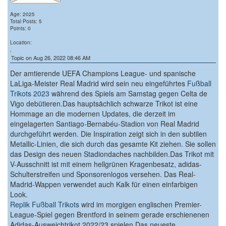
Age: 2025
Total Posts: 5
Points: 0
Location:
,
Topic on Aug 26, 2022 08:46 AM
Der amtierende UEFA Champions League- und spanische
LaLiga-Meister Real Madrid wird sein neu eingeführtes
Fußball
Trikots 2023
während des Spiels am Samstag gegen Celta de
Vigo debütieren.Das hauptsächlich schwarze Trikot ist eine
Hommage an die modernen Updates, die derzeit im
eingelagerten Santiago-Bernabéu-Stadion von Real Madrid
durchgeführt werden. Die Inspiration zeigt sich in den subtilen
Metallic-Linien, die sich durch das gesamte Kit ziehen. Sie sollen
das Design des neuen Stadiondaches nachbilden.Das Trikot mit
V-Ausschnitt ist mit einem hellgrünen Kragenbesatz, adidas-
Schulterstreifen und Sponsorenlogos versehen. Das Real-
Madrid-Wappen verwendet auch Kalk für einen einfarbigen
Look.
Replik Fußball Trikots
wird im morgigen englischen Premier-
League-Spiel gegen Brentford in seinem gerade erschienenen
Adidas-Ausweichtrikot 2022/23 spielen.Das neueste