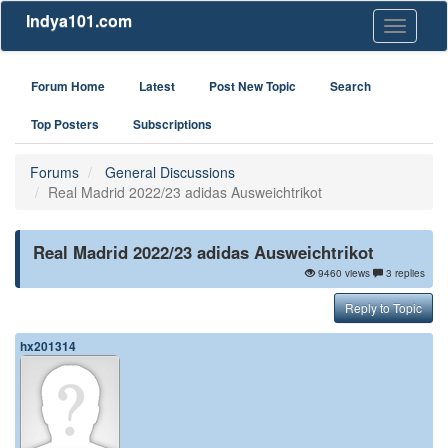
Indya101.com
Toggle
navigati
Forum Home
Latest
Post New Topic
Search
Top Posters
Subscriptions
Forums
General Discussions
Real Madrid 2022/23 adidas Ausweichtrikot
Real Madrid 2022/23 adidas Ausweichtrikot
9460 views
3 replies
Reply to Topic
hx201314